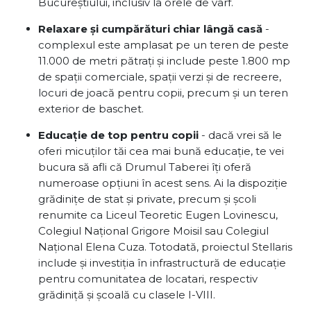
Bucureștiului, inclusiv la orele de vârf.
Relaxare și cumpărături chiar lângă casă
-
complexul este amplasat pe un teren de peste
11.000 de metri pătrați și include peste 1.800 mp
de spații comerciale, spații verzi și de recreere,
locuri de joacă pentru copii, precum și un teren
exterior de baschet.
Educație de top pentru copii
- dacă vrei să le
oferi micuților tăi cea mai bună educație, te vei
bucura să afli că Drumul Taberei îți oferă
numeroase opțiuni în acest sens. Ai la dispoziție
grădinițe de stat și private, precum și școli
renumite ca Liceul Teoretic Eugen Lovinescu,
Colegiul Național Grigore Moisil sau Colegiul
Național Elena Cuza. Totodată, proiectul Stellaris
include și investiția în infrastructură de educație
pentru comunitatea de locatari, respectiv
grădiniță și școală cu clasele I-VIII.