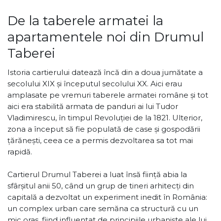
De la taberele armatei la
apartamentele noi din Drumul
Taberei
Istoria cartierului datează încă din a doua jumătate a
secolului XIX şi începutul secolului XX. Aici erau
amplasate pe vremuri taberele armatei române și tot
aici era stabilită armata de panduri ai lui Tudor
Vladimirescu, în timpul Revoluției de la 1821. Ulterior,
zona a început să fie populată de case și gospodării
țărănești, ceea ce a permis dezvoltarea sa tot mai
rapidă.
Cartierul Drumul Taberei a luat însă ființă abia la
sfârșitul anii 50, când un grup de tineri arhitecți din
capitală a dezvoltat un experiment inedit în România:
un complex urban care semăna ca structură cu un
mic oraș, fiind influențat de principiile urbaniste ale lui