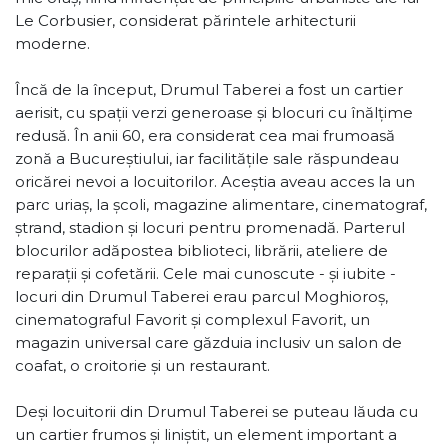
Le Corbusier, considerat părintele arhitecturii
moderne.
Încă de la început, Drumul Taberei a fost un cartier
aerisit, cu spații verzi generoase și blocuri cu înălțime
redusă. În anii 60, era considerat cea mai frumoasă
zonă a Bucureștiului, iar facilitățile sale răspundeau
oricărei nevoi a locuitorilor. Aceștia aveau acces la un
parc uriaș, la școli, magazine alimentare, cinematograf,
ștrand, stadion și locuri pentru promenadă. Parterul
blocurilor adăpostea biblioteci, librării, ateliere de
reparații și cofetării. Cele mai cunoscute - și iubite -
locuri din Drumul Taberei erau parcul Moghioroș,
cinematograful Favorit și complexul Favorit, un
magazin universal care găzduia inclusiv un salon de
coafat, o croitorie și un restaurant.
Deși locuitorii din Drumul Taberei se puteau lăuda cu
un cartier frumos și liniștit, un element important a