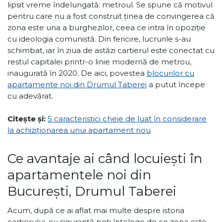
lipsit vreme îndelungată: metroul. Se spune că motivul
pentru care nu a fost construit ținea de convingerea că
zona este una a burghezilor, ceea ce intra în opoziție
cu ideologia comunistă. Din fericire, lucrurile s-au
schimbat, iar în ziua de astăzi cartierul este conectat cu
restul capitalei printr-o linie modernă de metrou,
inaugurată în 2020. De aici, povestea
blocurilor cu
apartamente noi din Drumul Taberei
a putut începe
cu adevărat.
Citește și:
5 caracteristici cheie de luat în considerare
la achiziționarea unui apartament nou
Ce avantaje ai când locuiești în
apartamentele noi din
București, Drumul Taberei
Acum, după ce ai aflat mai multe despre istoria
cartierului, cu siguranță poți înțelege de ce zona este