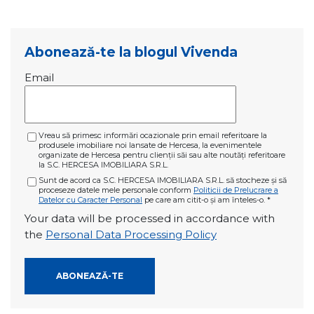
Abonează-te la blogul Vivenda
Email
Vreau să primesc informări ocazionale prin email referitoare la
produsele imobiliare noi lansate de Hercesa, la evenimentele
organizate de Hercesa pentru clienții săi sau alte noutăți referitoare
la S.C. HERCESA IMOBILIARA S.R.L.
Sunt de acord ca S.C. HERCESA IMOBILIARA S.R.L. să stocheze și să
proceseze datele mele personale conform
Politicii de Prelucrare a
Datelor cu Caracter Personal
pe care am citit-o și am înteles-o.
*
Your data will be processed in accordance with
the
Personal Data Processing Policy