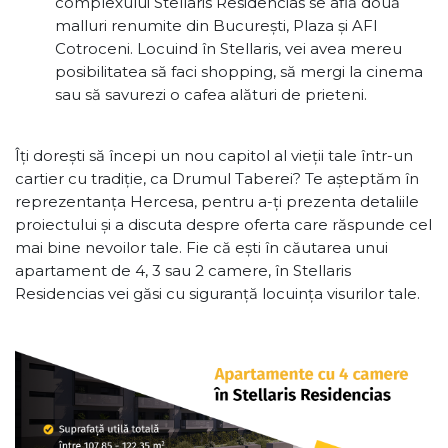
complexului Stellaris Residencias se află două
malluri renumite din București, Plaza și AFI
Cotroceni. Locuind în Stellaris, vei avea mereu
posibilitatea să faci shopping, să mergi la cinema
sau să savurezi o cafea alături de prieteni.
Îți dorești să începi un nou capitol al vieții tale într-un
cartier cu tradiție, ca Drumul Taberei? Te așteptăm în
reprezentanța Hercesa, pentru a-ți prezenta detaliile
proiectului și a discuta despre oferta care răspunde cel
mai bine nevoilor tale. Fie că ești în căutarea unui
apartament de 4, 3 sau 2 camere, în Stellaris
Residencias vei găsi cu siguranță locuința visurilor tale.