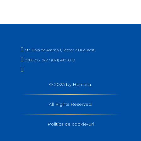

Str. Baia de Arama 1, Sector 2 Bucuresti

0785 372 372 / (021) 410 10 10

office_buc@hercesa.com
© 2023 by Hercesa.
All Rights Reserved.
Politica de cookie-uri