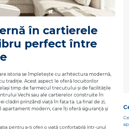
rnă în cartierele
libru perfect între
ie
are istoria se împletește cu arhitectura modernă,
cu tradiție. Acest aspect le oferă locuitorilor
elași timp de farmecul trecutului și de facilitățile
ntrului Vechi sau ale cartierelor construite în
i clădiri prinzând viață în fața ta. La final de zi,
Ce
ul apartament modern, care îți oferă siguranță și
Ce
ap
ia pentru a-ți oferi o viață confortabilă într-unul