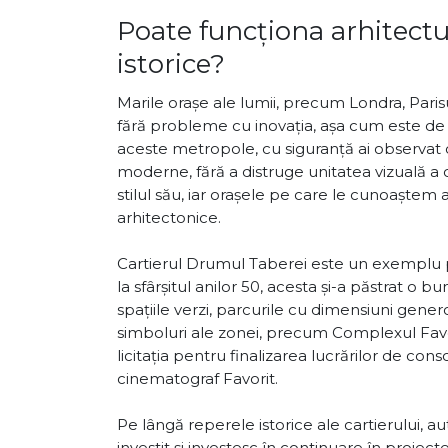
Poate funcționa arhitectu
istorice?
Marile orașe ale lumii, precum Londra, Pari
fără probleme cu inovația, așa cum este de al
aceste metropole, cu siguranță ai observat că 
moderne, fără a distruge unitatea vizuală a o
stilul său, iar orașele pe care le cunoaștem as
arhitectonice.
Cartierul Drumul Taberei este un exemplu per
la sfârșitul anilor 50, acesta și-a păstrat o b
spațiile verzi, parcurile cu dimensiuni gener
simboluri ale zonei, precum Complexul Favor
licitația pentru finalizarea lucrărilor de con
cinematograf Favorit.
Pe lângă reperele istorice ale cartierului, autor
investit și investesc în continuare în proiec