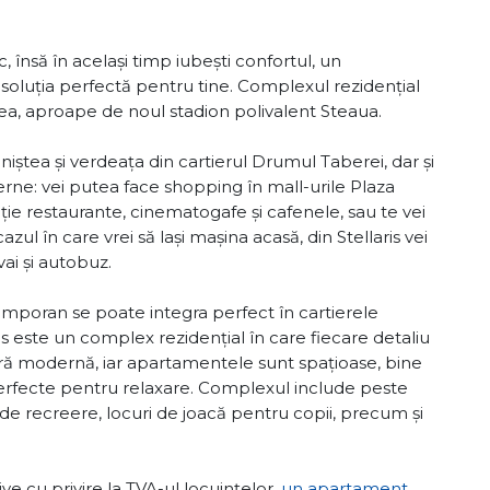
, însă în același timp iubești confortul, un
 soluția perfectă pentru tine. Complexul rezidențial
ea, aproape de noul stadion polivalent Steaua.
iniștea și verdeața din cartierul Drumul Taberei, dar și
derne: vei putea face shopping în mall-urile Plaza
ție restaurante, cinematogafe și cafenele, sau te vei
ul în care vrei să lași mașina acasă, din Stellaris vei
ai și autobuz.
mporan se poate integra perfect în cartierele
ias este un complex rezidențial în care fiecare detaliu
tură modernă, iar apartamentele sunt spațioase, bine
erfecte pentru relaxare. Complexul include peste
i de recreere, locuri de joacă pentru copii, precum și
ive cu privire la TVA-ul locuințelor,
un apartament