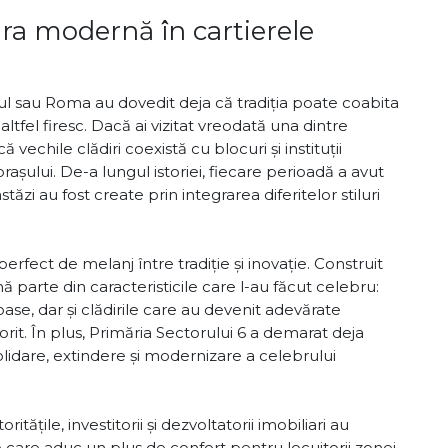
ra modernă în cartierele
sul sau Roma au dovedit deja că tradiția poate coabita
tfel firesc. Dacă ai vizitat vreodată una dintre
vechile clădiri coexistă cu blocuri și instituții
rașului. De-a lungul istoriei, fiecare perioadă a avut
tăzi au fost create prin integrarea diferitelor stiluri
fect de melanj între tradiție și inovație. Construit
ună parte din caracteristicile care l-au făcut celebru:
oase, dar și clădirile care au devenit adevărate
it. În plus, Primăria Sectorului 6 a demarat deja
solidare, extindere și modernizare a celebrului
itățile, investitorii și dezvoltatorii imobiliari au
te care aduc un plus de confort pentru locuitorii zonei.