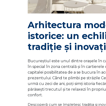
Arhitectura mode
istorice: un echi
tradiție și inovaț
Bucureștiul este unul dintre orașele în c
în special în zona centrală și în cartierele 
capitalei posibilitatea de a se bucura în ac
prezentului. Când te plimbi pe străzile Ce
urmă cu zeci de ani, poți simți istoria fiecăre
părăsești trecutul și te relaxezi în propri
confort.
Descoperă cum se împletesc tradiția și inovaț