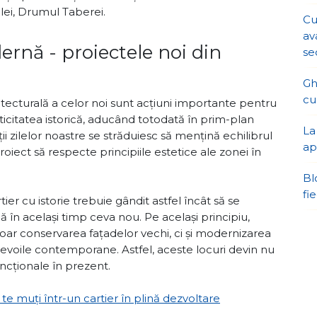
alei, Drumul Taberei.
Cu
av
ernă - proiectele noi din
se
Gh
cu
hitecturală a celor noi sunt acțiuni importante pentru
ticitatea istorică, aducând totodată în prim-plan
La
ii zilelor noastre se străduiesc să mențină echilibrul
ap
 proiect să respecte principiile estetice ale zonei în
Bl
fi
ier cu istorie trebuie gândit astfel încât să se
 în același timp ceva nou. Pe același principiu,
doar conservarea fațadelor vechi, ci și modernizarea
e nevoile contemporane. Astfel, aceste locuri devin nu
 funcționale în prezent.
ă te muți într-un cartier în plină dezvoltare