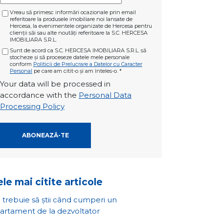
Vreau să primesc informări ocazionale prin email
referitoare la produsele imobiliare noi lansate de
Hercesa, la evenimentele organizate de Hercesa pentru
clienții săi sau alte noutăți referitoare la S.C. HERCESA
IMOBILIARA S.R.L.
Sunt de acord ca S.C. HERCESA IMOBILIARA S.R.L. să
stocheze și să proceseze datele mele personale
conform
Politicii de Prelucrare a Datelor cu Caracter
Personal
pe care am citit-o și am înteles-o.
*
Your data will be processed in
accordance with the
Personal Data
Processing Policy
le mai citite articole
 trebuie să știi când cumperi un
artament de la dezvoltator