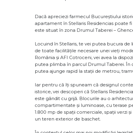
Dacă apreciezi farmecul Bucureștiului istoric
apartament în Stellaris Residencias poate fi
este situat în zona Drumul Taberei – Ghenc
Locuind în Stellaris, te vei putea bucura de l
de toate facilitățile necesare unei vieți mo
România și AFI Cotroceni, vei avea la dispozi
putea plimba în parcul Drumul Taberei. În caz
putea ajunge rapid la stații de metrou, tramv
Iar pentru că îți spuneam că designul conte
istorice, vei descoperi că Stellaris Residenc
este gândit cu grijă. Blocurile au o arhitec
compartimentate și luminoase, cu terase p
1.800 mp de spații comerciale, spații verzi ș
un teren exterior de baschet.
În contextul celor mai noi modificări legislat