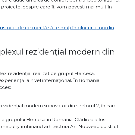
e proiecte, despre care îți vom povesti mai mult în
istorie: de ce merită să te muți în blocurile noi din
mplexul rezidențial modern din
ex rezidențial realizat de grupul Hercesa,
experiență la nivel internațional. În România,
cces:
zidențial modern și inovator din sectorul 2, în care
ie a grupului Hercesa în România. Clădirea a fost
rmecul și îmbinând arhitectura Art Nouveau cu stilul