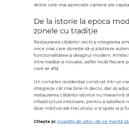
dintre cele mai apreciate cartiere ale capit
De la istorie la epoca mod
zonele cu tradiție
Restaurarea clădirilor vechi și integrarea ar
orice oraș care dorește să-și păstreze auten
funcționalitatea și designul modern. Arhitecț
între tradiție și inovație, astfel încât fiecare
care se află.
Un complex rezidențial construit într-un cart
integreze cât mai bine în decor, dar să aducă
restaurarea clădirilor istorice nu înseamnă 
infrastructurii interioare, pentru a satisfac
doar mărturii ale trecutului, ci și spații vii și
Citește și:
Investiții de viitor: de ce merită s