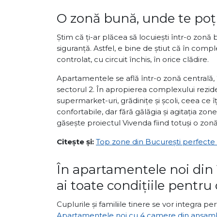
O zonă bună, unde te poți
Știm că ți-ar plăcea să locuiești într-o zonă 
siguranță. Astfel, e bine de știut că în comp
controlat, cu circuit închis, în orice clădire.
Apartamentele se află într-o zonă centrală,
sectorul 2. În apropierea complexului rezid
supermarket-uri, grădinițe și școli, ceea ce î
confortabile, dar fără gălăgia și agitația zo
găsește proiectul Vivenda fiind totuși o zonă l
Citește și:
Top zone din București perfecte p
În apartamentele noi din
ai toate condițiile pentru 
Cuplurile și familiile tinere se vor integra p
Apartamentele noi cu 4 camere din ansamb