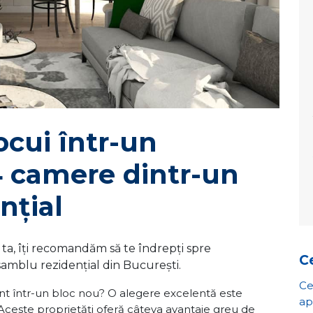
ocui într-un
 camere dintr-un
nțial
 ta, îți recomandăm să te îndrepți spre
Ce
amblu rezidențial din București.
Ce
nt într-un bloc nou? O alegere excelentă este
ap
Aceste proprietăți oferă câteva avantaje greu de