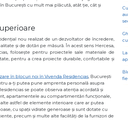
în București cu mult mai plăcută, atât ție, cât și
Cu
av
se
superioare
Gh
zidențial nou realizat de un dezvoltator de încredere,
cu
 calitate și de dotări pe măsură. În acest sens Hercesa,
cias, folosește pentru proiectele sale materiale de
La
tate, pentru a crea proiecte durabile, confortabile și
ap
Bl
re în blocuri noi în Vivenda Residencias
, București
fi
 pentru a-ți putea pune amprenta personală asupra
Residencias se poate observa atenția acordată și
porit, apartamentele au compartimentări funcționale,
 și alte astfel de elemente interioare care ar putea
oase, cu spații vidrate generoase și sunt dotate cu
ciente, precum și multe alte facilități de la furnizori de