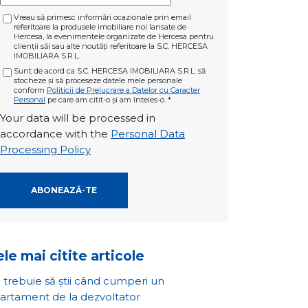
Vreau să primesc informări ocazionale prin email
referitoare la produsele imobiliare noi lansate de
Hercesa, la evenimentele organizate de Hercesa pentru
clienții săi sau alte noutăți referitoare la S.C. HERCESA
IMOBILIARA S.R.L.
Sunt de acord ca S.C. HERCESA IMOBILIARA S.R.L. să
stocheze și să proceseze datele mele personale
conform
Politicii de Prelucrare a Datelor cu Caracter
Personal
pe care am citit-o și am înteles-o.
*
Your data will be processed in
accordance with the
Personal Data
Processing Policy
le mai citite articole
 trebuie să știi când cumperi un
artament de la dezvoltator