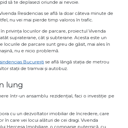
i rapid să te deplasezi oriunde ai nevoie.
ivenda Residencias se află la doar câteva minute de
el, nu vei mai pierde timp valoros în trafic.
i în privința locurilor de parcare, proiectul Vivenda
 atât supraterane, cât și subterane. Acesta este un
locurile de parcare sunt greu de găsit, mai ales în
 mașină, nu e nicio problemă.
indencias București
se află lângă stația de metrou
tor stații de tramvai și autobuz.
en lung
e într-un ansamblu rezidențial, faci o investiție pe
abora cu un dezvoltator imobiliar de încredere, care
or în care vei locui alături de cei dragi. Vivenda
ului Hercesa Imobiliare, o companie puternică, cu