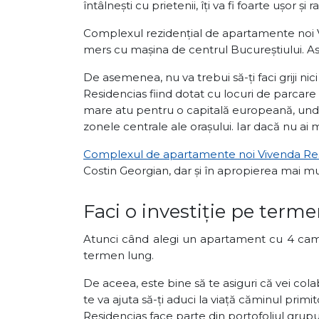
întâlnești cu prietenii, îți va fi foarte ușor ș
Complexul rezidențial de apartamente noi V
mers cu mașina de centrul Bucureștiului. Astf
De asemenea, nu va trebui să-ți faci griji nic
Residencias fiind dotat cu locuri de parcare
mare atu pentru o capitală europeană, unde 
zonele centrale ale orașului. Iar dacă nu ai
Complexul de apartamente noi Vivenda Res
Costin Georgian, dar și în apropierea mai mul
Faci o investiție pe term
Atunci când alegi un apartament cu 4 camer
termen lung.
De aceea, este bine să te asiguri că vei col
te va ajuta să-ți aduci la viață căminul primit
Residencias face parte din portofoliul grup