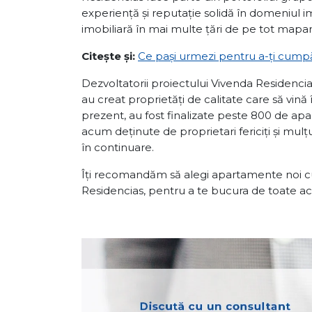
experiență și reputație solidă în domeniul i
imobiliară în mai multe țări de pe tot mapa
Citește și:
Ce pași urmezi pentru a-ți cump
Dezvoltatorii proiectului Vivenda Residencia
au creat proprietăți de calitate care să vină 
prezent, au fost finalizate peste 800 de ap
acum deținute de proprietari fericiți și mu
în continuare.
Îți recomandăm să alegi apartamente noi c
Residencias, pentru a te bucura de toate ace