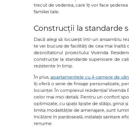
trecut de vederea, care îți vor face șederea 
familiei tale.
Construcții la standarde 
Dacă alegi să locuiești într-un ansamblu re
te vei bucura de facilități de cea mai înaltă
dezvoltatorul proiectului Vivenda Residen
construcție la standarde superioare de cali
rezistente în timp.
În plus,
apartamentele cu 4 camere de vânza
îți oferă o serie de finisaje personalizate,
locuinței. În complexul rezidențial Vivenda 
celor mai mici detalii. Pentru un confort s
optimizate, cu spații lipsite de stâlpi, grinzi
limita modalitățile de amenajare, sunt lumin
încălzire în pardoseală, instalații sanitare efi
renume.