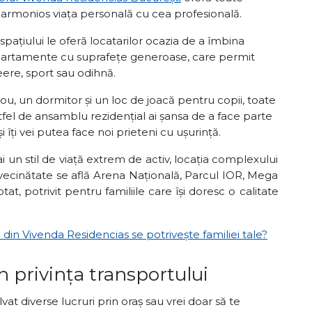
 armonios viața personală cu cea profesională.
ațiului le oferă locatarilor ocazia de a îmbina
apartamente cu suprafețe generoase, care permit
eere, sport sau odihnă.
irou, un dormitor și un loc de joacă pentru copii, toate
astfel de ansamblu rezidențial ai șansa de a face parte
i îți vei putea face noi prieteni cu ușurință.
i un stil de viață extrem de activ, locația complexului
n vecinătate se află Arena Națională, Parcul IOR, Mega
at, potrivit pentru familiile care își doresc o calitate
n Vivenda Residencias se potrivește familiei tale?
 în privința transportului
at diverse lucruri prin oraș sau vrei doar să te