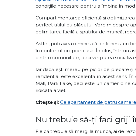
condițiile necesare pentru a îmbina în mod
Compartimentarea eficientă și optimizarea sp
perfect utilul cu plăcutul. Vorbim despre 
delimitarea facilă a spațiilor de muncă, recr
Astfel, poți avea o mini sală de fitness, un b
în confortul propriei case. În plus, într-un 
dintr-o comunitate, deci vei putea socializa ș
Iar dacă ești mereu pe picior de plecare și a
rezidențial este excelentă în acest sens. Î
Mall, Park Lake, deci este un cartier bine cot
ridicată a vieții.
Citește și:
Ce apartament de patru camere di
Nu trebuie să-ți faci griji
Fie că trebuie să mergi la muncă, ai de rezolv