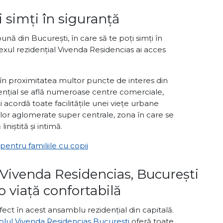
 simți în siguranță
bună din București, în care să te poți simți în
lexul rezidențial Vivenda Residencias ai acces
 în proximitatea multor puncte de interes din
ențial se află numeroase centre comerciale,
ți acordă toate facilitățile unei viețe urbane
nelor aglomerate super centrale, zona în care se
iniștită și intimă.
entru familiile cu copii
 Vivenda Residencias, București
o viață confortabilă
erfect în acest ansamblu rezidențial din capitală.
lul Vivenda Residencias București
oferă toate