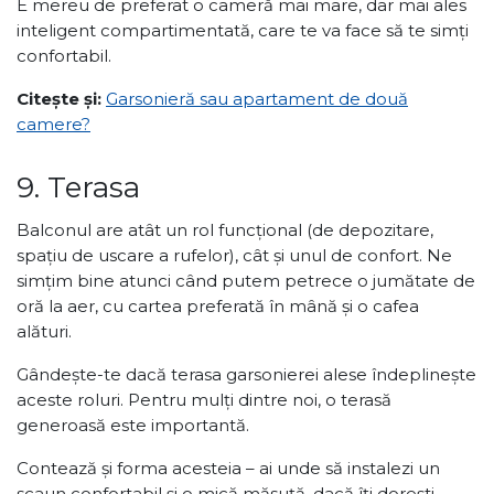
E mereu de preferat o cameră mai mare, dar mai ales
inteligent compartimentată, care te va face să te simți
confortabil.
Citește și:
Garsonieră sau apartament de două
camere?
9. Terasa
Balconul are atât un rol funcțional (de depozitare,
spațiu de uscare a rufelor), cât și unul de confort. Ne
simțim bine atunci când putem petrece o jumătate de
oră la aer, cu cartea preferată în mână și o cafea
alături.
Gândește-te dacă terasa garsonierei alese îndeplinește
aceste roluri. Pentru mulți dintre noi, o terasă
generoasă este importantă.
Contează și forma acesteia – ai unde să instalezi un
scaun confortabil și o mică măsuță, dacă îți dorești