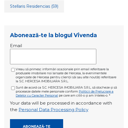
Stellaris Residencias
(59)
Abonează-te la blogul Vivenda
Email
Vreau să primesc informări ocazionale prin email referitoare la
produsele imobiliare noi lansate de Hercesa, la evenimentele
organizate de Hercesa pentru clienții săi sau alte noutăți referitoare
la S.C. HERCESA IMOBILIARA S.R.L.
Sunt de acord ca S.C. HERCESA IMOBILIARA S.R.L. să stocheze și să
proceseze datele mele personale conform
Politicii de Prelucrare a
Datelor cu Caracter Personal
pe care am citit-o și am înteles-o.
*
Your data will be processed in accordance with
the
Personal Data Processing Policy