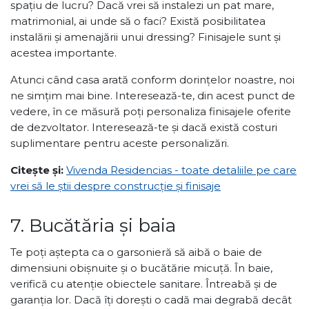
spațiu de lucru? Dacă vrei să instalezi un pat mare,
matrimonial, ai unde să o faci? Există posibilitatea
instalării și amenajării unui dressing? Finisajele sunt și
acestea importante.
Atunci când casa arată conform dorințelor noastre, noi
ne simțim mai bine. Interesează-te, din acest punct de
vedere, în ce măsură poți personaliza finisajele oferite
de dezvoltator. Interesează-te și dacă există costuri
suplimentare pentru aceste personalizări.
Citește și:
Vivenda Residencias - toate detaliile pe care
vrei să le știi despre construcție și finisaje
7. Bucătăria și baia
Te poți aștepta ca o garsonieră să aibă o baie de
dimensiuni obișnuite și o bucătărie micuță. În baie,
verifică cu atenție obiectele sanitare. Întreabă și de
garanția lor. Dacă îți dorești o cadă mai degrabă decât