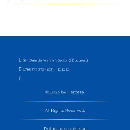

Str. Baia de Arama 1, Sector 2 Bucuresti

0785 372 372 / (021) 410 10 10

office_buc@hercesa.com
© 2023 by Hercesa.
All Rights Reserved.
Politica de cookie-uri