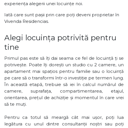
experiența alegerii unei locuințe noi.
Iată care sunt pașii prin care poți deveni proprietar în
Vivenda Residencias.
Alegi locuința potrivită pentru
tine
Primul pas este să îți dai seama ce fel de locuință ți se
potrivește. Poate îți dorești un studio cu 2 camere, un
apartament mai spațios pentru familie sau o locuință
pe care să o transformi într-o investiție pe termen lung.
În această etapă, t
rebuie să iei în calcul numărul
de
camere, suprafața, compartimentarea, etajul,
orientarea, prețul de achiziție și momentul în care vrei
să te muți.
Pentru ca totul să meargă cât mai ușor, poți lua
legătura cu unul dintre consultanții noștri sau poți