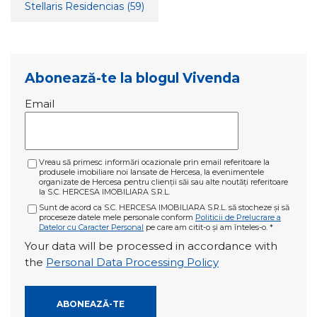
Stellaris Residencias
(59)
Abonează-te la blogul Vivenda
Email
Vreau să primesc informări ocazionale prin email referitoare la
produsele imobiliare noi lansate de Hercesa, la evenimentele
organizate de Hercesa pentru clienții săi sau alte noutăți referitoare
la S.C. HERCESA IMOBILIARA S.R.L.
Sunt de acord ca S.C. HERCESA IMOBILIARA S.R.L. să stocheze și să
proceseze datele mele personale conform
Politicii de Prelucrare a
Datelor cu Caracter Personal
pe care am citit-o și am înteles-o.
*
Your data will be processed in accordance with
the
Personal Data Processing Policy