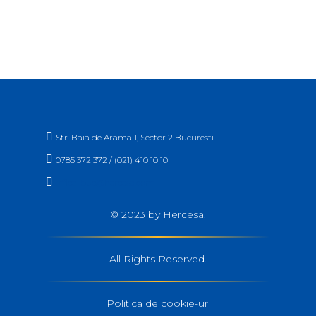

Str. Baia de Arama 1, Sector 2 Bucuresti

0785 372 372 / (021) 410 10 10

office_buc@hercesa.com
© 2023 by Hercesa.
All Rights Reserved.
Politica de cookie-uri