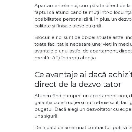
Apartamentele noi, cumpărate direct de la d
faptul că atunci cand te muți într-o locuință 
posibilitatea personalizării. În plus, un dez
calitate și finisaje alese cu grijă.
Blocurile noi sunt de obicei situate astfel în
toate facilitățile necesare unei vieți în medi
avantajele unui astfel de apartament, direct
merită să îți îndrepți atenția.
Ce avantaje ai dacă achiz
direct de la dezvoltator
Atunci când cumperi un apartament nou, dire
garanția construcției și nu trebuie să îți faci 
bugetul. Dacă alegi un dezvoltator cu experie
una sigură.
De îndată ce ai semnat contractul, poți să t