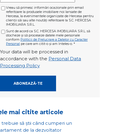
Vreau să primesc informări ocazionale prin email
referitoare la produsele imobiliare noi lansate de
Hercesa, la evenimentele organizate de Hercesa pentru
clienții săi sau alte noutăți referitoare la S.C. HERCESA
IMOBILIARA S.R.L.
Sunt de acord ca S.C. HERCESA IMOBILIARA S.R.L. să
stocheze și să proceseze datele mele personale
conform
Politicii de Prelucrare a Datelor cu Caracter
Personal
pe care am citit-o și am înteles-o.
*
Your data will be processed in
accordance with the
Personal Data
Processing Policy
le mai citite articole
 trebuie să știi când cumperi un
artament de la dezvoltator