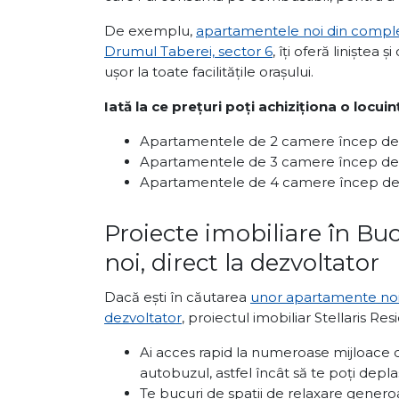
De exemplu,
apartamentele noi din complex
Drumul Taberei, sector 6
, îți oferă liniștea 
ușor la toate facilitățile orașului.
Iată la ce prețuri poți achiziționa o locui
Apartamentele de 2 camere încep de 
Apartamentele de 3 camere încep de 
Apartamentele de 4 camere încep de 
Proiecte imobiliare în Bu
noi, direct la dezvoltator
Dacă ești în căutarea
unor apartamente noi î
dezvoltator
, proiectul imobiliar Stellaris Re
Ai acces rapid la numeroase mijloace d
autobuzul, astfel încât să te poți deplas
Te bucuri de spații de relaxare generoa