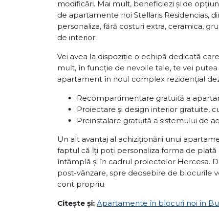
modificări. Mai mult, beneficiezi și de opțiun
de apartamente noi Stellaris Residencias, din
personaliza, fără costuri extra, ceramica, gru
de interior.
Vei avea la dispoziție o echipă dedicată car
mult, în funcție de nevoile tale, te vei putea
apartament în noul complex rezidențial de
Recompartimentare gratuită a aparta
Proiectare și design interior gratuite, c
Preinstalare gratuită a sistemului de ae
Un alt avantaj al achiziționării unui apartam
faptul că îți poți personaliza forma de plat
întâmplă și în cadrul proiectelor Hercesa. 
post-vânzare, spre deosebire de blocurile vec
cont propriu.
Citește și:
Apartamente în blocuri noi în B