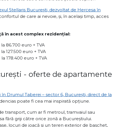
ul Stellaris București, dezvoltat de Hercesa în
și confortul de care ai nevoie, și, în același timp, acces
nță în acest complex rezidențial:
la 86.700 euro + TVA
la 127.500 euro + TVA
la 178.400 euro + TVA
curești - oferte de apartamente
n Drumul Taberei – sector 6, București, direct de la
sidencias poate fi cea mai inspirată opțiune.
e transport, cum ar fi metroul, tramvaiul sau
a fără griji către orice zonă a Bucureștiului.
se, locuri de joacă și un teren exterior de baschet,