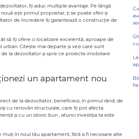
ezvoltator, îți aduc multiple avantaje. Pe lângă
Cu
nouă ești primul proprietar, ți se poate oferi și
av
voltator de încredere îți garantează o construcție de
se
Gh
cât să îți ofere o localizare excelentă, aproape de
cu
ul urban. Citește mai departe și vezi care sunt
 de la dezvoltator și spre ce proiecte imobiliare
La
ap
iționezi un apartament nou
Bl
fi
ct de la dezvoltator, beneficiezi, în primul rând, de
griji cu renovări structurale, care îți pot afecta
nță și cu un istoric bun , atunci investiția ta este
e muți în noul tău apartament, fără a fi necesare alte