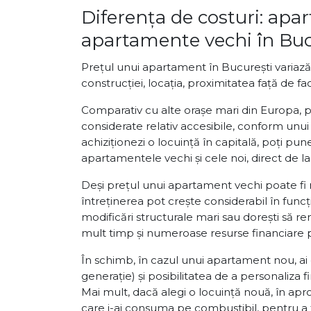
Diferența de costuri: apa
apartamente vechi în Buc
Prețul unui apartament în București variază î
construcției, locația, proximitatea față de fa
Comparativ cu alte orașe mari din Europa, p
considerate relativ accesibile, conform unui 
achiziționezi o locuință în capitală, poți pun
apartamentele vechi și cele noi, direct de la
Deși prețul unui apartament vechi poate fi m
întreținerea pot crește considerabil în funcț
modificări structurale mari sau dorești să r
mult timp și numeroase resurse financiare pe
În schimb, în cazul unui apartament nou, ai 
generație) și posibilitatea de a personaliza fi
Mai mult, dacă alegi o locuință nouă, în apr
care i-ai consuma pe combustibil, pentru a f