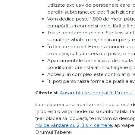
utilizate exclusiv de persoanele care l
parcări subterane, ce pot fi achiziționa
Vom dedica peste 1.800 de metri pătrați
cumpărături comod și rapid, fără a fi 
Toate apartamentele din Stellaris sun
suprafețe vitrate mari, spații ample și 
În fiecare proiect Hercesa punem accen
execuției, cât și în ceea ce privește mat
Apartamentele beneficiază de încălzire
condiționat preinstalat în sufragerie și
Accesul în complex este controlat și re
Îți poți personaliza forma de plată a a
Citește și:
Ansamblu rezidențial în Drumul T
Cumpărarea unui apartament nou, direct de 
îți dorești o viață modernă și confortabilă. 
ți-ar plăcea să locuiești, te invităm să desco
noi de vânzare cu 2, 3 și 4 camere
, aproape 
Drumul Taberei.