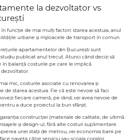
rtamente la dezvoltator vs
urești
n funcție de mai mulți factori: starea acestuia, anul
cilitățile urbane și mijloacele de transport în comun.
rețurile apartamentelor din București sunt
studiu publicat anul trecut. Atunci când decizi să
e în balanță costurile pe care le implică
 dezvoltator.
ai mic, costurile asociate cu renovarea și
ie de starea acestuia. Fie că este nevoie să faci
enovezi fiecare cameră, pe rând, vei avea nevoie de
ntru a duce proiectul la bun sfârșit.
garanția construcției (materiale de calitate, de ultimă
nisajele și design-ul, fără alte costuri suplimentare.
opierea unei stații de metrou, vei economisi banii pe
ace naveta către serviciu sau școala copiilor.