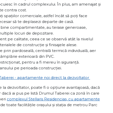
ocuiesc în cadrul complexului. În plus, am amenajat și
te contra cost.
 spațiilor comerciale, astfel încât să poți face
necesar să te deplasezi departe de casă.
t bine compartimentate, au terase generoase,
multiple locuri de depozitare.
t pe calitate, ceea ce se observă atât la nivelul
erialele de construcție și finisajele alese.
 prin pardoseală, centrală termică individuală, aer
 tâmplărie exterioară din PVC.
stricționat, pentru a fi mereu în siguranță.
vansului pe perioada construcției.
aberei - apartamente noi direct la dezvoltator
la dezvoltator, poate fi o opțiune avantajoasă, dacă
Iar dacă ai pus pe listă Drumul Taberei ca zonă în care
peri
complexul Stellaris Residencias, cu apartamente
de toate facilitățile orașului și stația de metrou Parc