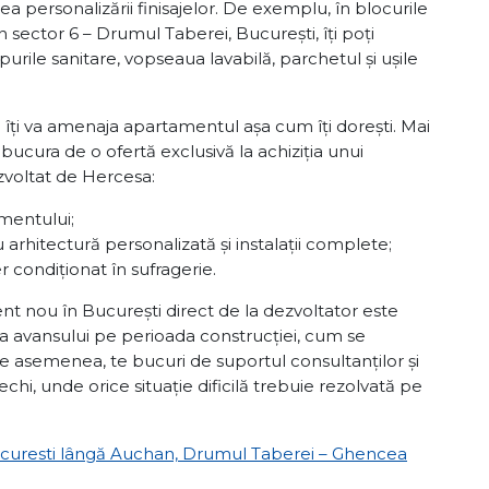
ea personalizării finisajelor. De exemplu, în blocurile
 sector 6 – Drumul Taberei, București, îți poți
purile sanitare, vopseaua lavabilă, parchetul și ușile
e îți va amenaja apartamentul așa cum îți dorești. Mai
 bucura de o ofertă exclusivă la achiziția unui
zvoltat de Hercesa:
mentului;
u arhitectură personalizată și instalații complete;
r condiționat în sufragerie.
ent nou în București direct de la dezvoltator este
ă a avansului pe perioada construcției, cum se
De asemenea, te bucuri de suportul consultanților și
hi, unde orice situație dificilă trebuie rezolvată pe
ucuresti lângă Auchan, Drumul Taberei – Ghencea