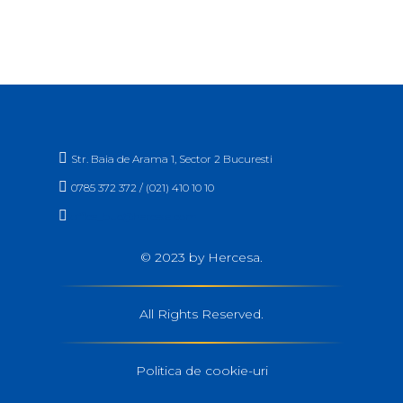

Str. Baia de Arama 1, Sector 2 Bucuresti

0785 372 372 / (021) 410 10 10

office_buc@hercesa.com
© 2023 by Hercesa.
All Rights Reserved.
Politica de cookie-uri