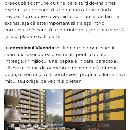
preocupări comune cu tine, care să îți devină chiar
prieteni sau pe care să te poți baza atunci când ai
nevoie. Poți spune că vecinii tăi sunt un fel de familie
extinsă, așa că este important să trăiești într-o
comunitate în care să te poți integra ușor și din care să
îți facă plăcere să fii parte.
În
complexul Vivenda
vei fi printre oameni care îți
seamănă și vei putea crea relații pentru o viață
întreagă. În mijlocul unei capitale în care, paradoxal,
trăiesc milioane de oameni ce relaționează tot mai
puțin, tu vei reuși să îți construiești propria ta lume, să ai
micul tău orășel de vecini și prieteni.