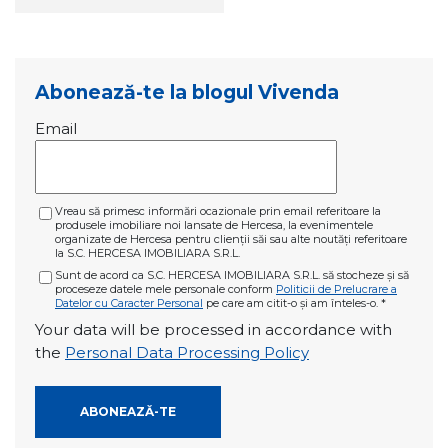
Abonează-te la blogul Vivenda
Email
Vreau să primesc informări ocazionale prin email referitoare la
produsele imobiliare noi lansate de Hercesa, la evenimentele
organizate de Hercesa pentru clienții săi sau alte noutăți referitoare
la S.C. HERCESA IMOBILIARA S.R.L.
Sunt de acord ca S.C. HERCESA IMOBILIARA S.R.L. să stocheze și să
proceseze datele mele personale conform
Politicii de Prelucrare a
Datelor cu Caracter Personal
pe care am citit-o și am înteles-o.
*
Your data will be processed in accordance with
the
Personal Data Processing Policy