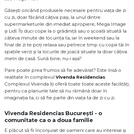
Găsești oricând produsele necesare pentru viața de zi
cu zi, doar făcând câțiva pași, la unul dintre
supermarketurile din imediat apropiere, Mega Image
și Lidl. Îți duci copiii la o grădiniță sau o școală situată la
câteva minute de locuința ta, iar în weekend sau la
final de zi te poți relaxa sau petrece timp cu copiii tăi în
spațiile verzi și la locurile de joacă situate la doar câțiva
metri de casă. Sună bine, nu-i așa?
Pare poate prea frumos să fie adevărat? Este însă o
realitate în complexul
Vivenda Residencias
.
Complexul Vivenda îți oferă toate toate aceste facilități,
pentru ca planurile tale să nu rămână doar în
imaginația ta, ci să fie parte din viața ta de zi cu zi.
Vivenda Residencias București - o
comunitate ca o a doua familie
E plăcut să fii înconjurat de oameni care au interese și