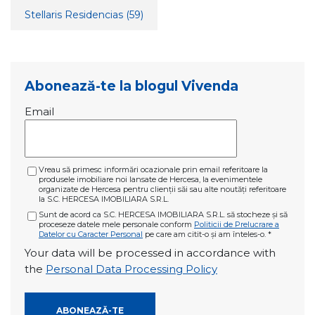
Stellaris Residencias
(59)
Abonează-te la blogul Vivenda
Email
Vreau să primesc informări ocazionale prin email referitoare la
produsele imobiliare noi lansate de Hercesa, la evenimentele
organizate de Hercesa pentru clienții săi sau alte noutăți referitoare
la S.C. HERCESA IMOBILIARA S.R.L.
Sunt de acord ca S.C. HERCESA IMOBILIARA S.R.L. să stocheze și să
proceseze datele mele personale conform
Politicii de Prelucrare a
Datelor cu Caracter Personal
pe care am citit-o și am înteles-o.
*
Your data will be processed in accordance with
the
Personal Data Processing Policy