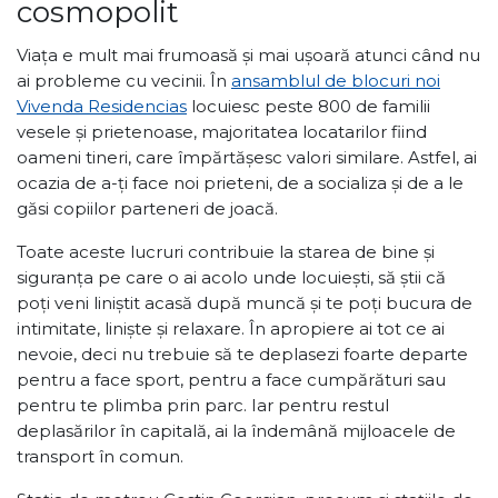
cosmopolit
Viața e mult mai frumoasă și mai ușoară atunci când nu
ai probleme cu vecinii. În
ansamblul de blocuri noi
Vivenda Residencias
locuiesc peste 800 de familii
vesele și prietenoase, majoritatea locatarilor fiind
oameni tineri, care împărtășesc valori similare. Astfel, ai
ocazia de a-ți face noi prieteni, de a socializa și de a le
găsi copiilor parteneri de joacă.
Toate aceste lucruri contribuie la starea de bine și
siguranța pe care o ai acolo unde locuiești, să știi că
poți veni liniștit acasă după muncă și te poți bucura de
intimitate, liniște și relaxare. În apropiere ai tot ce ai
nevoie, deci nu trebuie să te deplasezi foarte departe
pentru a face sport, pentru a face cumpărături sau
pentru te plimba prin parc. Iar pentru restul
deplasărilor în capitală, ai la îndemână mijloacele de
transport în comun.