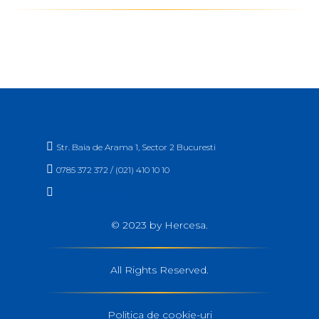

Str. Baia de Arama 1, Sector 2 Bucuresti

0785 372 372 / (021) 410 10 10

office_buc@hercesa.com
© 2023 by Hercesa.
All Rights Reserved.
Politica de cookie-uri