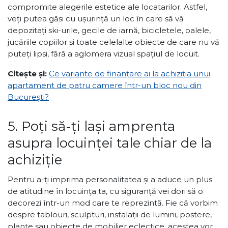
compromite alegerile estetice ale locatarilor. Astfel,
veți putea găsi cu ușurință un loc în care să vă
depozitați ski-urile, gecile de iarnă, bicicletele, oalele,
jucăriile copiilor și toate celelalte obiecte de care nu vă
puteți lipsi, fără a aglomera vizual spațiul de locuit.
Citește și:
Ce variante de finanțare ai la achiziția unui
apartament de patru camere într-un bloc nou din
București?
5. Poți să-ți lași amprenta
asupra locuinței tale chiar de la
achiziție
Pentru a-ți imprima personalitatea și a aduce un plus
de atitudine în locuința ta, cu siguranță vei dori să o
decorezi într-un mod care te reprezintă. Fie că vorbim
despre tablouri, sculpturi, instalații de lumini, postere,
plante sau obiecte de mobilier eclectice, acestea vor