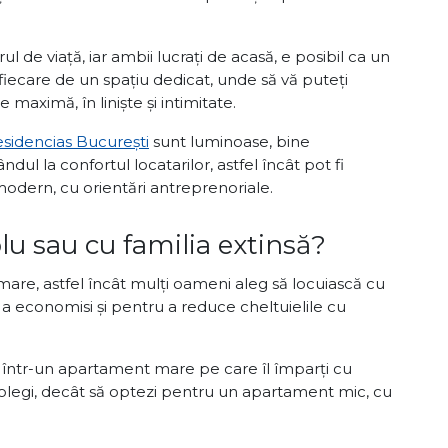
l de viață, iar ambii lucrați de acasă, e posibil ca un
e fiecare de un spațiu dedicat, unde să vă puteți
maximă, în liniște și intimitate.
sidencias București
sunt luminoase, bine
ul la confortul locatarilor, astfel încât pot fi
odern, cu orientări antreprenoriale.
plu sau cu familia extinsă?
e mare, astfel încât mulți oameni aleg să locuiască cu
 economisi și pentru a reduce cheltuielile cu
i într-un apartament mare pe care îl împarți cu
au colegi, decât să optezi pentru un apartament mic, cu