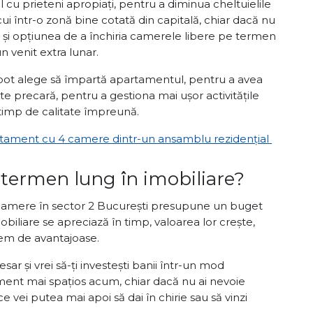
cu prieteni apropiați, pentru a diminua cheltuielile
ui într-o zonă bine cotată din capitală, chiar dacă nu
ă și opțiunea de a închiria camerele libere pe termen
n venit extra lunar.
pot alege să împartă apartamentul, pentru a avea
tate precară, pentru a gestiona mai ușor activitățile
timp de calitate împreună.
artament cu 4 camere dintr-un ansamblu rezidențial
pe termen lung în imobiliare?
 camere în sector 2 București presupune un buget
mobiliare se apreciază în timp, valoarea lor crește,
xtrem de avantajoase.
esar și vrei să-ți investești banii într-un mod
ment mai spațios acum, chiar dacă nu ai nevoie
vei putea mai apoi să dai în chirie sau să vinzi