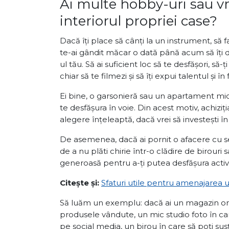
Ai multe hobby-uri sau vre
interiorul propriei case?
Dacă îți place să cânți la un instrument, să fa
te-ai gândit măcar o dată până acum să îți
ul tău. Să ai suficient loc să te desfășori, să-
chiar să te filmezi și să îți expui talentul și în
Ei bine, o garsonieră sau un apartament micu
te desfășura în voie. Din acest motiv, achiz
alegere înțeleaptă, dacă vrei să investești în 
De asemenea, dacă ai pornit o afacere cu sed
de a nu plăti chirie într-o clădire de birouri 
generoasă pentru a-ți putea desfășura activ
Citește și:
Sfaturi utile pentru amenajarea 
Să luăm un exemplu: dacă ai un magazin onli
produsele vândute, un mic studio foto în c
pe social media, un birou în care să poți susț