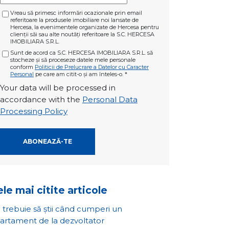
Vreau să primesc informări ocazionale prin email
referitoare la produsele imobiliare noi lansate de
Hercesa, la evenimentele organizate de Hercesa pentru
clienții săi sau alte noutăți referitoare la S.C. HERCESA
IMOBILIARA S.R.L.
Sunt de acord ca S.C. HERCESA IMOBILIARA S.R.L. să
stocheze și să proceseze datele mele personale
conform
Politicii de Prelucrare a Datelor cu Caracter
Personal
pe care am citit-o și am înteles-o.
*
Your data will be processed in
accordance with the
Personal Data
Processing Policy
le mai citite articole
 trebuie să știi când cumperi un
artament de la dezvoltator