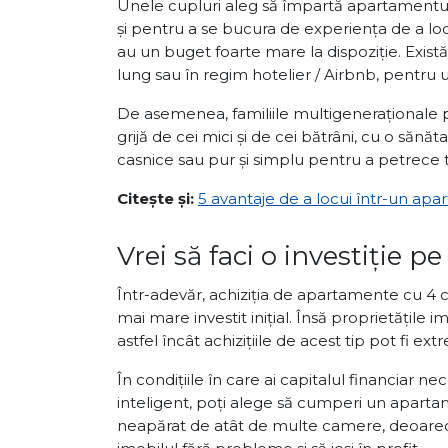
Unele cupluri aleg să împartă apartamentul 
și pentru a se bucura de experiența de a loc
au un buget foarte mare la dispoziție. Exist
lung sau în regim hotelier / Airbnb, pentru u
De asemenea, familiile multigeneraționale 
grijă de cei mici și de cei bătrâni, cu o sănă
casnice sau pur și simplu pentru a petrece 
Citește și:
5 avantaje de a locui într-un ap
Vrei să faci o investiție 
Într-adevăr, achiziția de apartamente cu 4
mai mare investit inițial. Însă proprietățile i
astfel încât achizițiile de acest tip pot fi e
În condițiile în care ai capitalul financiar nec
inteligent, poți alege să cumperi un aparta
neapărat de atât de multe camere, deoarece 