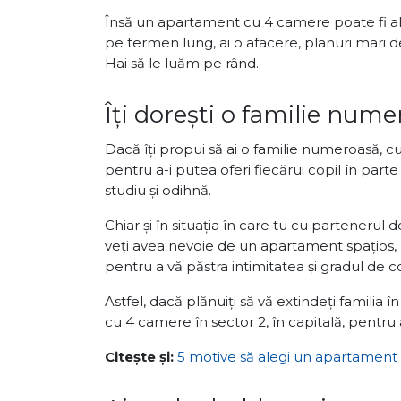
Însă un apartament cu 4 camere poate fi ale
pe termen lung, ai o afacere, planuri mari de
Hai să le luăm pe rând.
Îți dorești o familie num
Dacă îți propui să ai o familie numeroasă, c
pentru a-i putea oferi fiecărui copil în part
studiu și odihnă.
Chiar și în situația în care tu cu partenerul d
veți avea nevoie de un apartament spațios, 
pentru a vă păstra intimitatea și gradul de co
Astfel, dacă plănuiți să vă extindeți familia î
cu 4 camere în sector 2, în capitală, pentru 
Citește și:
5 motive să alegi un apartament