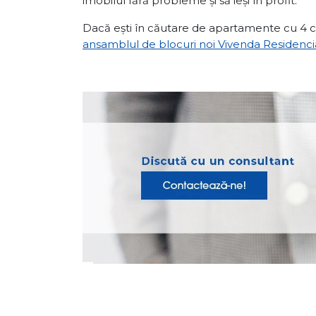
imobilul fără probleme și să ieși în profit.
Dacă ești în căutare de apartamente cu 4 ca
ansamblul de blocuri noi Vivenda Residenci