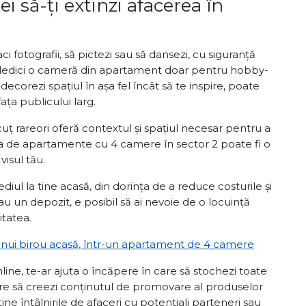
i să-ți extinzi afacerea în
ci fotografii, să pictezi sau să dansezi, cu siguranță
 dedici o cameră din apartament doar pentru hobby-
ți decorezi spațiul în așa fel încât să te inspire, poate
 fața publicului larg.
ț rareori oferă contextul și spațiul necesar pentru a
iția de apartamente cu 4 camere în sector 2 poate fi o
visul tău.
iul la tine acasă, din dorința de a reduce costurile și
sau un depozit, e posibil să ai nevoie de o locuință
itatea.
unui birou acasă, într-un apartament de 4 camere
ne, te-ar ajuta o încăpere în care să stochezi toate
are să creezi conținutul de promovare al produselor
ine întâlnirile de afaceri cu potențiali parteneri sau