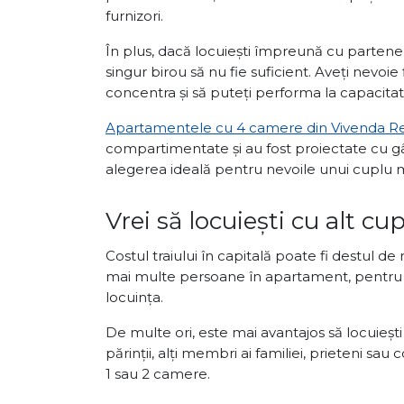
furnizori.
În plus, dacă locuiești împreună cu parteneru
singur birou să nu fie suficient. Aveți nevoi
concentra și să puteți performa la capacitate 
Apartamentele cu 4 camere din Vivenda Re
compartimentate și au fost proiectate cu gând
alegerea ideală pentru nevoile unui cuplu m
Vrei să locuiești cu alt cu
Costul traiului în capitală poate fi destul d
mai multe persoane în apartament, pentru a
locuința.
De multe ori, este mai avantajos să locuieșt
părinții, alți membri ai familiei, prieteni s
1 sau 2 camere.