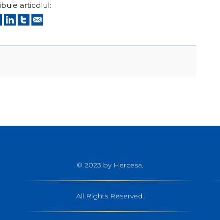
ibuie articolul:
© 2023 by Hercesa.
All Rights Reserved.