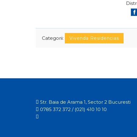
Distr
Categorii:
Vivenda Residencias

Str. Baia de Arama 1, Sector 2 Bucuresti

0785 372 372 / (021) 410 10 10

office_buc@hercesa.com