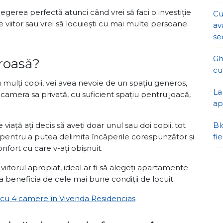
gerea perfectă atunci când vrei să faci o investiție
Cu
 viitor sau vrei să locuiești cu mai multe persoane.
av
se
Gh
eroasă?
cu
u mulți copii, vei avea nevoie de un spațiu generos,
La
e camera sa privată, cu suficient spațiu pentru joacă,
ap
e viață ați decis să aveți doar unul sau doi copii, tot
Bl
pentru a putea delimita încăperile corespunzător și
fi
nfort cu care v-ați obișnuit.
n viitorul apropiat, ideal ar fi să alegeți apartamente
a beneficia de cele mai bune condiții de locuit.
 cu 4 camere în Vivenda Residencias