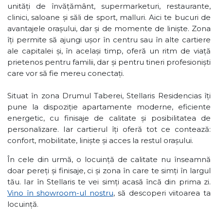
unități de învățământ, supermarketuri, restaurante,
clinici, saloane și săli de sport, malluri. Aici te bucuri de
avantajele orașului, dar și de momente de liniște. Zona
îți permite să ajungi ușor în centru sau în alte cartiere
ale capitalei și, în același timp, oferă un ritm de viață
prietenos pentru familii, dar și pentru tineri profesioniști
care vor să fie mereu conectați.
Situat în zona Drumul Taberei, Stellaris Residencias îți
pune la dispoziție apartamente moderne, eficiente
energetic, cu finisaje de calitate și posibilitatea de
personalizare. Iar cartierul îți oferă tot ce contează:
confort, mobilitate, liniște și acces la restul orașului.
În cele din urmă, o locuință de calitate nu înseamnă
doar pereți și finisaje, ci și zona în care te simți în largul
tău. Iar în Stellaris te vei simți acasă încă din prima zi.
Vino în showroom-ul nostru
, să descoperi viitoarea ta
locuință.