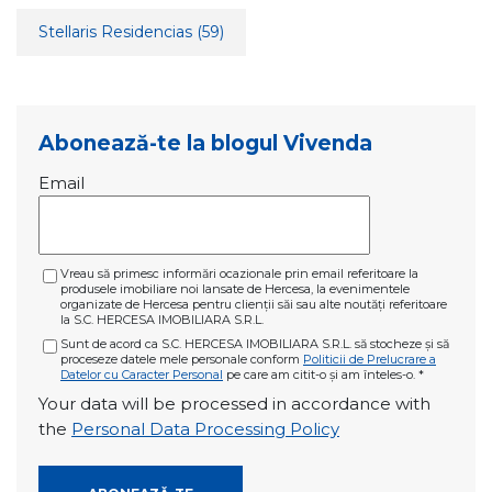
Stellaris Residencias
(59)
Abonează-te la blogul Vivenda
Email
Vreau să primesc informări ocazionale prin email referitoare la
produsele imobiliare noi lansate de Hercesa, la evenimentele
organizate de Hercesa pentru clienții săi sau alte noutăți referitoare
la S.C. HERCESA IMOBILIARA S.R.L.
Sunt de acord ca S.C. HERCESA IMOBILIARA S.R.L. să stocheze și să
proceseze datele mele personale conform
Politicii de Prelucrare a
Datelor cu Caracter Personal
pe care am citit-o și am înteles-o.
*
Your data will be processed in accordance with
the
Personal Data Processing Policy