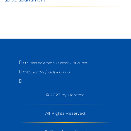

Str. Baia de Arama 1, Sector 2 Bucuresti

0785 372 372 / (021) 410 10 10

office_buc@hercesa.com
© 2023 by Hercesa.
All Rights Reserved.