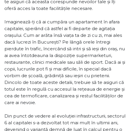
te asiguri că aceasta corespunde nevoilor tale și îți
oferă acces la toate facilitățile necesare.
Imaginează-ți că ai cumpăra un apartament în afara
capitalei, sperând că astfel ai fi departe de agitația
orașului. Cum ar arăta însă viața ta de zi cu zi, mai ales
dacă lucrezi în București? Pe lângă orele întregi
pierdute în trafic, încercând să intri și să ieși din oraș, nu
ai avea întotdeauna la dispoziție supermarketuri,
restaurante, clinici medicale sau săli de sport. Dacă ai și
copii, lucrurile pot fi și mai dificile, în special dacă
vorbim de școală, grădiniță sau ieșiri cu prietenii.
Dincolo de toate aceste detalii, trebuie să te asiguri că
totul este în regulă cu accesul la rețeaua de energie și
cea de termoficare, canalizarea și restul facilităților de
care ai nevoie.
Din punct de vedere al evoluției infrastructurii, sectorul
6 al capitalei s-a dezvoltat tot mai mult în ultimii ani,
devenind o variantă demnă de luat în calcul pentru o