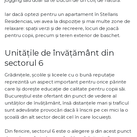
jogging sau doar să te bucuri de un colț de natură.
Iar dacă optezi pentru un apartament în Stellaris
Residencias, vei avea la dispoziție și mai multe zone de
relaxare: spații verzi și de recreere, locuri de joacă
pentru copii, precum și teren exterior de baschet.
Unitățile de învățământ din
sectorul 6
Grădinițele, școlile și liceele cu o bună reputație
reprezintă un aspect important pentru orice părinte
care își dorește educație de calitate pentru copiii săi.
Bucureștiul este ofertant din punct de vedere al
unităților de învățământ, însă distanțele mari și traficul
sunt adevărate provocări dacă îi înscrii pe cei mici la o
școală din alt sector decât cel în care locuiești.
Din fericire, sectorul 6 este o alegere și din acest punct