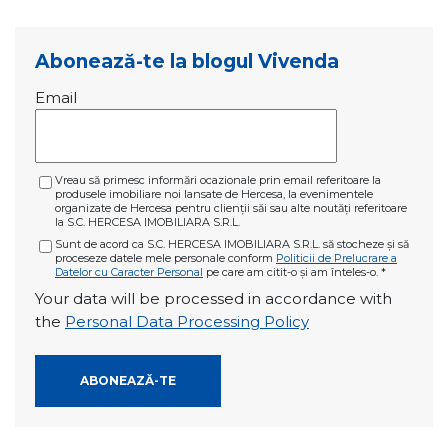
Abonează-te la blogul Vivenda
Email
Vreau să primesc informări ocazionale prin email referitoare la
produsele imobiliare noi lansate de Hercesa, la evenimentele
organizate de Hercesa pentru clienții săi sau alte noutăți referitoare
la S.C. HERCESA IMOBILIARA S.R.L.
Sunt de acord ca S.C. HERCESA IMOBILIARA S.R.L. să stocheze și să
proceseze datele mele personale conform
Politicii de Prelucrare a
Datelor cu Caracter Personal
pe care am citit-o și am înteles-o.
*
Your data will be processed in accordance with
the
Personal Data Processing Policy