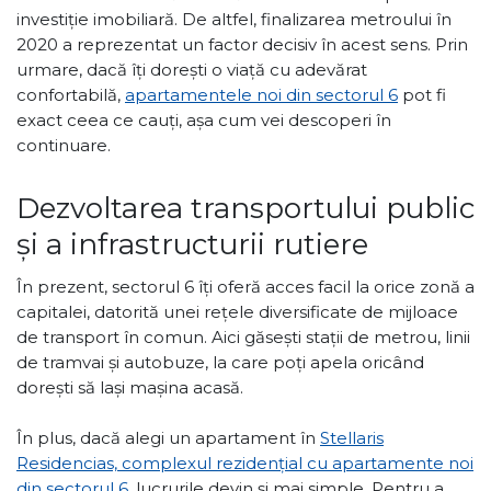
investiție imobiliară. De altfel, finalizarea metroului în
2020 a reprezentat un factor decisiv în acest sens. Prin
urmare, dacă îți dorești o viață cu adevărat
confortabilă,
apartamentele noi din sectorul 6
pot fi
exact ceea ce cauți, așa cum vei descoperi în
continuare.
Dezvoltarea transportului public
și a infrastructurii rutiere
În prezent, sectorul 6 îți oferă acces facil la orice zonă a
capitalei, datorită unei rețele diversificate de mijloace
de transport în comun. Aici găsești stații de metrou, linii
de tramvai și autobuze, la care poți apela oricând
dorești să lași mașina acasă.
În plus, dacă alegi un apartament în
Stellaris
Residencias, complexul rezidențial cu apartamente noi
din sectorul 6
, lucrurile devin și mai simple. Pentru a