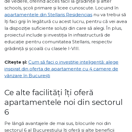
de vedere, oferind acces facil la grădinițe și after
schools, școli primare și licee cunoscute. Locuind în
apartamentele din Stellaris Residencias
nu va trebui să
îți faci griji în legătură cu acest lucru, pentru că vei avea
la dispoziție suficiente soluții din care să alegi. În plus,
proiectul include și investiția în infrastructură de
educație pentru comunitatea Stellaris, respectiv
grădiniță și școală cu clasele I-VIII.
Citește și:
Cum să faci o investiție inteligentă: alege
inspirat din oferta de apartamente cu 4 camere de
vânzare în București
Ce alte facilități îți oferă
apartamentele noi din sectorul
6
Pe lângă avantajele de mai sus, blocurile noi din
sectorul 6 al Bucureștiului îți oferă și alte beneficii