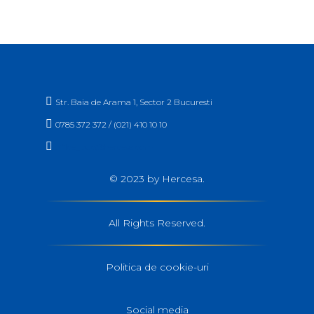

Str. Baia de Arama 1, Sector 2 Bucuresti

0785 372 372 / (021) 410 10 10

office_buc@hercesa.com
© 2023 by Hercesa.
All Rights Reserved.
Politica de cookie-uri
Social media