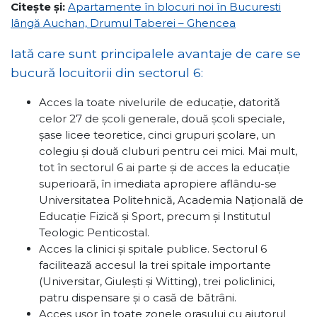
Citește și:
Apartamente în blocuri noi în Bucuresti
lângă Auchan, Drumul Taberei – Ghencea
Iată care sunt principalele avantaje de care se
bucură locuitorii din sectorul 6:
Acces la toate nivelurile de educație, datorită
celor 27 de școli generale, două școli speciale,
șase licee teoretice, cinci grupuri școlare, un
colegiu și două cluburi pentru cei mici. Mai mult,
tot în sectorul 6 ai parte și de acces la educație
superioară, în imediata apropiere aflându-se
Universitatea Politehnică, Academia Națională de
Educație Fizică și Sport, precum și Institutul
Teologic Penticostal.
Acces la clinici și spitale publice. Sectorul 6
facilitează accesul la trei spitale importante
(Universitar, Giulești și Witting), trei policlinici,
patru dispensare și o casă de bătrâni.
Acces ușor în toate zonele orașului cu ajutorul