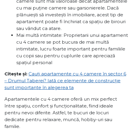
camere sunt mai valoroase decât apartamentele
cu mai puține camere sau garsonierele. Dacă
plănuiești să investești în imobiliare, acest tip de
apartament poate fi închiriat ca spațiu de birouri
sau vândut ca atare.
Mai multă intimitate: Proprietarii unui apartament
cu 4 camere se pot bucura de mai multă
intimitate, lucru foarte important pentru familiile
cu copii sau pentru cuplurile care apreciază
spațiul personal
Citește și:
Cauți apartamente cu 4 camere în sector 6
– Drumul Taberei? Iată ce elemente de construcție
sunt importante în alegerea ta
Apartamentele cu 4 camere oferă un mix perfect
între spațiu, confort și funcționalitate, fiind ideale
pentru nevoi diferite. Astfel, te bucuri de locuri
dedicate pentru relaxare, muncă, hobby-uri sau
familie.