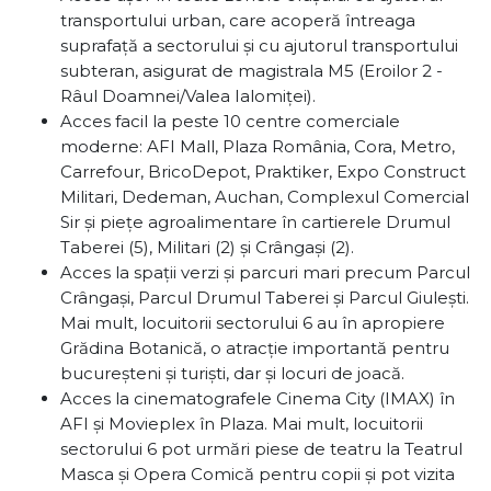
transportului urban, care acoperă întreaga
suprafață a sectorului și cu ajutorul transportului
subteran, asigurat de magistrala M5 (Eroilor 2 -
Râul Doamnei/Valea Ialomiței).
Acces facil la peste 10 centre comerciale
moderne: AFI Mall, Plaza România, Cora, Metro,
Carrefour, BricoDepot, Praktiker, Expo Construct
Militari, Dedeman, Auchan, Complexul Comercial
Sir și piețe agroalimentare în cartierele Drumul
Taberei (5), Militari (2) și Crângași (2).
Acces la spații verzi și parcuri mari precum Parcul
Crângași, Parcul Drumul Taberei și Parcul Giulești.
Mai mult, locuitorii sectorului 6 au în apropiere
Grădina Botanică, o atracție importantă pentru
bucureșteni și turiști, dar și locuri de joacă.
Acces la cinematografele Cinema City (IMAX) în
AFI și Movieplex în Plaza. Mai mult, locuitorii
sectorului 6 pot urmări piese de teatru la Teatrul
Masca și Opera Comică pentru copii și pot vizita