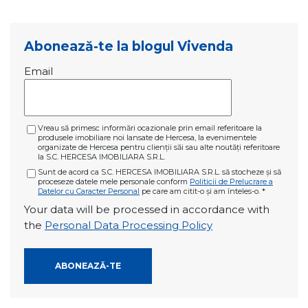
Abonează-te la blogul Vivenda
Email
Vreau să primesc informări ocazionale prin email referitoare la
produsele imobiliare noi lansate de Hercesa, la evenimentele
organizate de Hercesa pentru clienții săi sau alte noutăți referitoare
la S.C. HERCESA IMOBILIARA S.R.L.
Sunt de acord ca S.C. HERCESA IMOBILIARA S.R.L. să stocheze și să
proceseze datele mele personale conform
Politicii de Prelucrare a
Datelor cu Caracter Personal
pe care am citit-o și am înteles-o.
*
Your data will be processed in accordance with
the
Personal Data Processing Policy