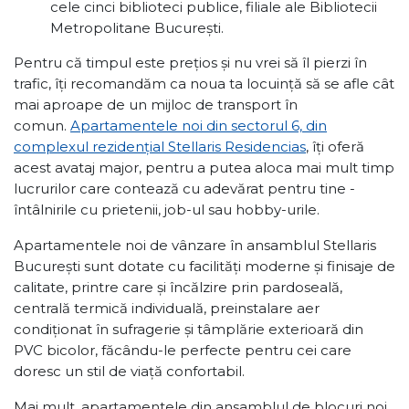
cele cinci biblioteci publice, filiale ale Bibliotecii
Metropolitane București.
Pentru că timpul este prețios și nu vrei să îl pierzi în
trafic, îți recomandăm ca noua ta locuință să se afle cât
mai aproape de un mijloc de transport în
comun.
Apartamentele noi din sectorul 6, din
complexul rezidențial Stellaris Residencias
, îți oferă
acest avataj major, pentru a putea aloca mai mult timp
lucrurilor care contează cu adevărat pentru tine -
întâlnirile cu prietenii, job-ul sau hobby-urile.
Apartamentele noi de vânzare în ansamblul Stellaris
București sunt dotate cu facilități moderne și finisaje de
calitate, printre care și încălzire prin pardoseală,
centrală termică individuală, preinstalare aer
condiționat în sufragerie și tâmplărie exterioară din
PVC bicolor, făcându-le perfecte pentru cei care
doresc un stil de viață confortabil.
Mai mult, apartamentele din ansamblul de blocuri noi