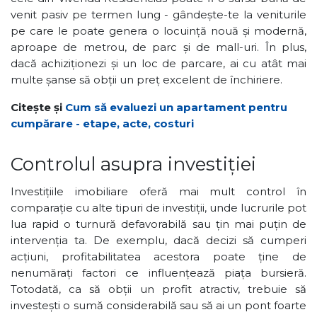
venit pasiv pe termen lung - gândește-te la veniturile
pe care le poate genera o locuință nouă și modernă,
aproape de metrou, de parc și de mall-uri. În plus,
dacă achiziționezi și un loc de parcare, ai cu atât mai
multe șanse să obții un preț excelent de închiriere.
Citește și
Cum să evaluezi un apartament pentru
cumpărare - etape, acte, costuri
Controlul asupra investiției
Investițiile imobiliare oferă mai mult control în
comparație cu alte tipuri de investiții, unde lucrurile pot
lua rapid o turnură defavorabilă sau țin mai puțin de
intervenția ta. De exemplu, dacă decizi să cumperi
acțiuni, profitabilitatea acestora poate ține de
nenumărați factori ce influențează piața bursieră.
Totodată, ca să obții un profit atractiv, trebuie să
investești o sumă considerabilă sau să ai un pont foarte