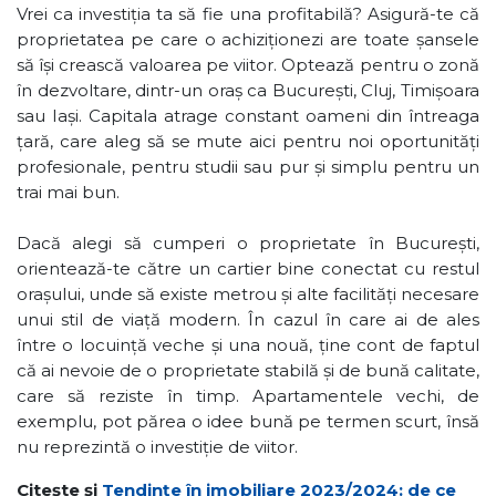
Vrei ca investiția ta să fie una profitabilă? Asigură-te că
proprietatea pe care o achiziționezi are toate șansele
să își crească valoarea pe viitor. Optează pentru o zonă
în dezvoltare, dintr-un oraș ca București, Cluj, Timișoara
sau Iași. Capitala atrage constant oameni din întreaga
țară, care aleg să se mute aici pentru noi oportunități
profesionale, pentru studii sau pur și simplu pentru un
trai mai bun.
Dacă alegi să cumperi o proprietate în București,
orientează-te către un cartier bine conectat cu restul
orașului, unde să existe metrou și alte facilități necesare
unui stil de viață modern. În cazul în care ai de ales
între o locuință veche și una nouă, ține cont de faptul
că ai nevoie de o proprietate stabilă și de bună calitate,
care să reziste în timp. Apartamentele vechi, de
exemplu, pot părea o idee bună pe termen scurt, însă
nu reprezintă o investiție de viitor.
Citește și
Tendințe în imobiliare 2023/2024: de ce