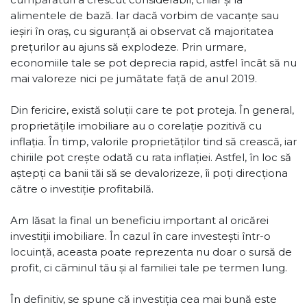
alimentele de bază. Iar dacă vorbim de vacanțe sau
ieșiri în oraș, cu siguranță ai observat că majoritatea
prețurilor au ajuns să explodeze. Prin urmare,
economiile tale se pot deprecia rapid, astfel încât să nu
mai valoreze nici pe jumătate față de anul 2019.
Din fericire, există soluții care te pot proteja. În general,
proprietățile imobiliare au o corelație pozitivă cu
inflația. În timp, valorile proprietăților tind să crească, iar
chiriile pot crește odată cu rata inflației. Astfel, în loc să
aștepți ca banii tăi să se devalorizeze, îi poți direcționa
către o investiție profitabilă.
Am lăsat la final un beneficiu important al oricărei
investiții imobiliare. În cazul în care investești într-o
locuință, aceasta poate reprezenta nu doar o sursă de
profit, ci căminul tău și al familiei tale pe termen lung.
În definitiv, se spune că investiția cea mai bună este