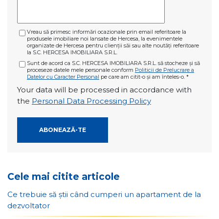
Vreau să primesc informări ocazionale prin email referitoare la
produsele imobiliare noi lansate de Hercesa, la evenimentele
organizate de Hercesa pentru clienții săi sau alte noutăți referitoare
la S.C. HERCESA IMOBILIARA S.R.L.
Sunt de acord ca S.C. HERCESA IMOBILIARA S.R.L. să stocheze și să
proceseze datele mele personale conform
Politicii de Prelucrare a
Datelor cu Caracter Personal
pe care am citit-o și am înteles-o.
*
Your data will be processed in accordance with
the
Personal Data Processing Policy
Cele mai citite articole
Ce trebuie să știi când cumperi un apartament de la
dezvoltator