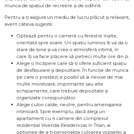
munca de spațiul de recreere și de odihnă.
Pentru a-ți asigura un mediu de lucru plăcut și relaxant,
avem câteva sugestii:
Optează pentru o cameră cu ferestre înalte,
orientată spre soare. Un spațiu luminos îți va da o
stare de bine și va crea o atmosferă intimă, în
care îți va face plăcere să petreci multe ore din zi.
Alege o încăpere care să-ți ofere suficient spațiu
de desfășurare și depozitare. În funcție de munca
pe care o prestezi, e posibil să ai nevoie de mai
multe monitoare, imprimante sau alte
echipamente, care trebuie depozitate și
organizate corespunzător.
Alege culori calde, neutre, pentru amenajarea
interioară. Spre exemplu, dacă alegi un
apartament cu 4 camere din complexul
rezidențial Vivenda Residencias în Titan, ai
opțiunea de a-ți personaliza culoarea vopselei, a