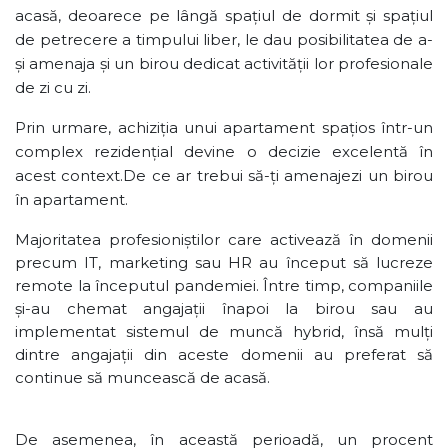
acasă, deoarece pe lângă spațiul de dormit și spațiul
de petrecere a timpului liber, le dau posibilitatea de a-
și amenaja și un birou dedicat activității lor profesionale
de zi cu zi.
Prin urmare, achiziția unui apartament spațios într-un
complex rezidențial devine o decizie excelentă în
acest context.De ce ar trebui să-ți amenajezi un birou
în apartament.
Majoritatea profesioniștilor care activează în domenii
precum IT, marketing sau HR au început să lucreze
remote la începutul pandemiei. Între timp, companiile
și-au chemat angajații înapoi la birou sau au
implementat sistemul de muncă hybrid, însă mulți
dintre angajații din aceste domenii au preferat să
continue să muncească de acasă.
De asemenea, în această perioadă, un procent