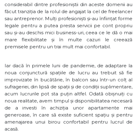
considerabil dintre profesioniștii din aceste domenii au
făcut tranziția de la rolul de angajat la cel de freelancer
sau antreprenor. Mulți profesioniști și-au înființat forme
legale pentru a putea presta servicii pe cont propriu
sau și-au deschis mici business-uri, ceea ce le dă o mai
mare flexibilitate și în multe cazuri le creează
premisele pentru un trai mult mai confortabil.
Iar dacă în primele luni de pandemie, de adaptare la
noua conjunctură spațiile de lucru au trebuit să fie
improvizate în bucătărie, în balcon sau într-un colț al
sufrageriei, din lipsă de spații și de condiții suplimentare,
acum lucrurile pot sta puțin altfel. Odată obișnuiți cu
noua realitate, avem timpul și disponibilitatea necesară
de a investi în achiziția unor apartamente mai
generoase, în care să existe suficient spațiu și pentru
amenajarea unui birou confortabil pentru lucrul de
acasă.