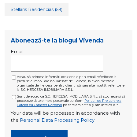
Stellaris Residencias
(59)
Abonează-te la blogul Vivenda
Email
Vreau să primesc informări ocazionale prin email referitoare la
produsele imobiliare noi lansate de Hercesa, la evenimentele
organizate de Hercesa pentru clienții săi sau alte noutăți referitoare
la S.C. HERCESA IMOBILIARA S.R.L.
Sunt de acord ca S.C. HERCESA IMOBILIARA S.R.L. să stocheze și să
proceseze datele mele personale conform
Politicii de Prelucrare a
Datelor cu Caracter Personal
pe care am citit-o și am înteles-o.
*
Your data will be processed in accordance with
the
Personal Data Processing Policy