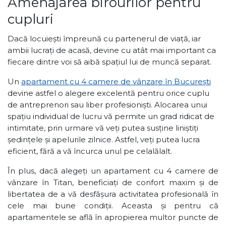
Amenajarea birourilor pentru
cupluri
Dacă locuiești împreună cu partenerul de viață, iar
ambii lucrați de acasă, devine cu atât mai important ca
fiecare dintre voi să aibă spațiul lui de muncă separat.
Un
apartament cu 4 camere de vânzare în București
devine astfel o alegere excelentă pentru orice cuplu
de antreprenori sau liber profesioniști. Alocarea unui
spațiu individual de lucru vă permite un grad ridicat de
intimitate, prin urmare vă veți putea susține liniștiți
ședințele și apelurile zilnice. Astfel, veți putea lucra
eficient, fără a vă încurca unul pe celalălalt.
În plus, dacă alegeți un apartament cu 4 camere de
vânzare în Titan, beneficiați de confort maxim și de
libertatea de a vă desfășura activitatea profesională în
cele mai bune condiții. Aceasta și pentru că
apartamentele se află în apropierea multor puncte de