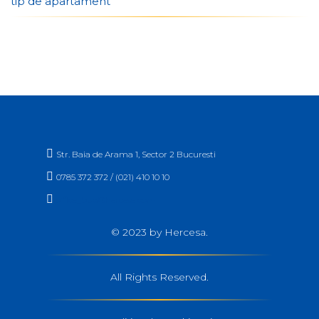
tip de apartament

Str. Baia de Arama 1, Sector 2 Bucuresti

0785 372 372 / (021) 410 10 10

office_buc@hercesa.com
© 2023 by Hercesa.
All Rights Reserved.