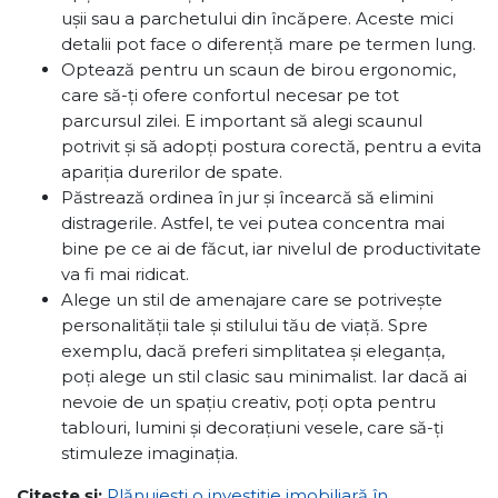
ușii sau a parchetului din încăpere. Aceste mici
detalii pot face o diferență mare pe termen lung.
Optează pentru un scaun de birou ergonomic,
care să-ți ofere confortul necesar pe tot
parcursul zilei. E important să alegi scaunul
potrivit și să adopți postura corectă, pentru a evita
apariția durerilor de spate.
Păstrează ordinea în jur și încearcă să elimini
distragerile. Astfel, te vei putea concentra mai
bine pe ce ai de făcut, iar nivelul de productivitate
va fi mai ridicat.
Alege un stil de amenajare care se potrivește
personalității tale și stilului tău de viață. Spre
exemplu, dacă preferi simplitatea și eleganța,
poți alege un stil clasic sau minimalist. Iar dacă ai
nevoie de un spațiu creativ, poți opta pentru
tablouri, lumini și decorațiuni vesele, care să-ți
stimuleze imaginația.
Citește și:
Plănuiești o investiție imobiliară în