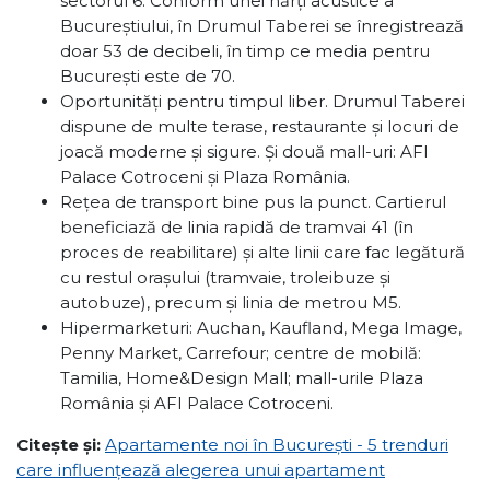
sectorul 6. Conform unei hărți acustice a
Bucureștiului, în Drumul Taberei se înregistrează
doar 53 de decibeli, în timp ce media pentru
București este de 70.
Oportunități pentru timpul liber. Drumul Taberei
dispune de multe terase, restaurante și locuri de
joacă moderne și sigure. Și două mall-uri: AFI
Palace Cotroceni și Plaza România.
Rețea de transport bine pus la punct. Cartierul
beneficiază de linia rapidă de tramvai 41 (în
proces de reabilitare) și alte linii care fac legătură
cu restul orașului (tramvaie, troleibuze și
autobuze), precum și linia de metrou M5.
Hipermarketuri: Auchan, Kaufland, Mega Image,
Penny Market, Carrefour; centre de mobilă:
Tamilia, Home&Design Mall; mall-urile Plaza
România și AFI Palace Cotroceni.
Citește și:
Apartamente noi în București - 5 trenduri
care influențează alegerea unui apartament