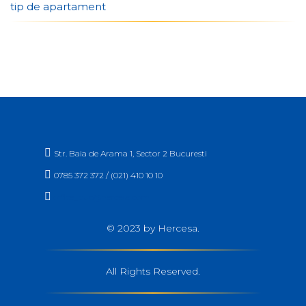
tip de apartament

Str. Baia de Arama 1, Sector 2 Bucuresti

0785 372 372 / (021) 410 10 10

office_buc@hercesa.com
© 2023 by Hercesa.
All Rights Reserved.