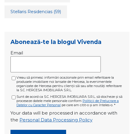
Stellaris Residencias
(59)
Abonează-te la blogul Vivenda
Email
Vreau să primesc informări ocazionale prin email referitoare la
produsele imobiliare noi lansate de Hercesa, la evenimentele
organizate de Hercesa pentru clienții săi sau alte noutăți referitoare
la S.C. HERCESA IMOBILIARA S.R.L.
Sunt de acord ca S.C. HERCESA IMOBILIARA S.R.L. să stocheze și să
proceseze datele mele personale conform
Politicii de Prelucrare a
Datelor cu Caracter Personal
pe care am citit-o și am înteles-o.
*
Your data will be processed in accordance with
the
Personal Data Processing Policy