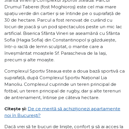
Sfânta Vineri și Complexul Sportiv Steaua. Parcul
Drumul Taberei (fost Moghioroș) este cel mai mare
spațiu verde din cartier și se întinde pe o suprafață de
30 de hectare. Parcul a fost renovat de curând cu
locuri de joacă și un pod spectaculos peste un mic lac
artificial. Biserica Sfânta Vineri se aseamănă cu Sfânta
Sofia (Hagia Sofia) din Constantinopol și găzduiește,
într-o raclă de lemn sculptat, o mantie care a
înveșmântat moaștele Sf. Parascheva de la Iași,
precum și alte moaște.
Complexul Sportiv Steaua este a doua bază sportivă ca
suprafață, după Complexul Sportiv Național Lia
Manoliu. Complexul cuprinde un teren principal de
fotbal, un teren principal de rugby, dar și alte terenuri
de antrenament, întinse pe câteva hectare.
Citește și:
De ce merită să achiziționezi apartamente
noi în București?
Dacă vrei să te bucuri de liniște, confort și să ai acces la