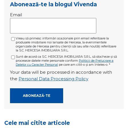
Abonează-te la blogul Vivenda
Email
Vreau să primesc informări ocazionale prin email referitoare la
produsele imobiliare noi lansate de Hercesa, la evenimentele
organizate de Hercesa pentru clienții săi sau alte noutăți referitoare
la S.C. HERCESA IMOBILIARA S.R.L.
Sunt de acord ca S.C. HERCESA IMOBILIARA S.R.L. să stocheze și să
proceseze datele mele personale conform
Politicii de Prelucrare a
Datelor cu Caracter Personal
pe care am citit-o și am înteles-o.
*
Your data will be processed in accordance with
the
Personal Data Processing Policy
Cele mai citite articole