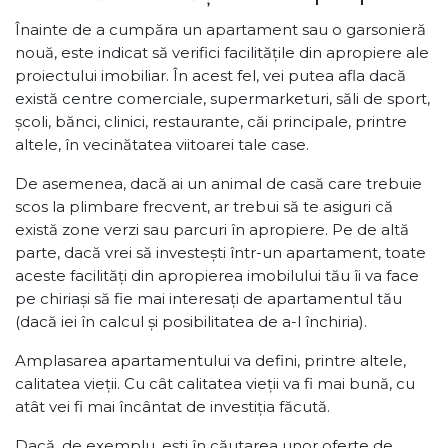
Înainte de a cumpăra un apartament sau o garsonieră
nouă, este indicat să verifici facilitățile din apropiere ale
proiectului imobiliar. În acest fel, vei putea afla dacă
există centre comerciale, supermarketuri, săli de sport,
școli, bănci, clinici, restaurante, căi principale, printre
altele, în vecinătatea viitoarei tale case.
De asemenea, dacă ai un animal de casă care trebuie
scos la plimbare frecvent, ar trebui să te asiguri că
există zone verzi sau parcuri în apropiere. Pe de altă
parte, dacă vrei să investești într-un apartament, toate
aceste facilități din apropierea imobilului tău îi va face
pe chiriași să fie mai interesați de apartamentul tău
(dacă iei în calcul și posibilitatea de a-l închiria).
Amplasarea apartamentului va defini, printre altele,
calitatea vieții. Cu cât calitatea vieții va fi mai bună, cu
atât vei fi mai încântat de investiția făcută.
Dacă, de exemplu, ești în căutarea unor oferte de