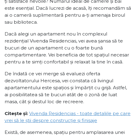
ți satisface nevoile? Numărul ideal de camere și băi
este esențial. Dacă lucrezi de acasă, îți recomandăm să
ai o cameră suplimentară pentru a-ți amenaja biroul
sau biblioteca.
Dacă alegi un apartament nou în complexul
rezidențial Vivenda Residencias, vei avea șansa să te
bucuri de un apartament cu o foarte bună
compartimentare. Vei beneficia de tot spațiul necesar
pentru a te simți confortabil și relaxat la tine în casă.
De îndată ce vei merge să evaluezi oferta
dezvoltatorului Hercesa, vei constata că livingul
apartamentului este spațios și împărțit cu grijă. Astfel,
ai posibilitatea să te bucuri atât de o zonă de luat
masa, cât și destul loc de recreere.
Citește și:
Vivenda Residencias - toate detaliile pe care
vrei să le știi despre construcție și finisaje
Există, de asemenea, spațiu pentru amplasarea unei