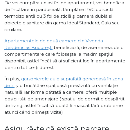
De vei cumpăra un astfel de apartament, vei beneficia
de încălzire în pardoseală, tămplărie PVC cu sticlă
termoizolantă cu 3 foi de sticlă și cameră dublă și
obiectele sanitare din gama Ideal Standard, Gala sau
similare.
Apartamentele de două camere din Vivenda
Residencias București
beneficiază, de asemenea, de o
compartimentare care folosește la maxim spațiul
disponibil, astfel încât să ai suficient loc în apartamente
pentru tot ce-ți dorești.
În plus,
garsonierele au o suprafață generoasă în zona
de zi
și o bucătărie spațioasă prevăzută cu ventilație
naturală, iar forma pătrată a camerei oferă multiple
posibilități de amenajare ( spațiul de dormit e despărțit
de living, astfel încât să poată fi mascat fără probleme
atunci când primești vizite)
Asigură-te că există parcare